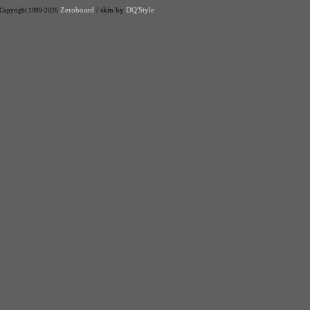
Zeroboard
/ skin by
DQ'Style
Copyright 1999-2026