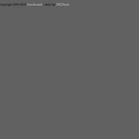
Zeroboard
/ skin by
DQ'Style
Copyright 1999-2026