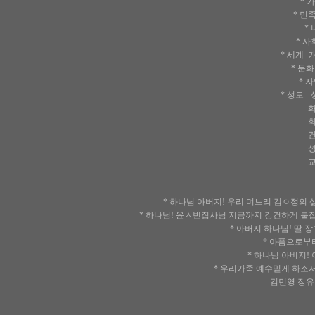
* 
* 민
*
* 
* 세계 
* 문
* 
* 성도 
화평 인
회개 기
건강 평
성장 성
교제 결
* 하나님 아버지! 우리 며느리 김ㅇ정의
* 하나님! 윤ㅅ빈집사님 지금까지 강건하게 붙
* 아버지 하나님! 딸 
* 아픔으로부
* 하나님 아버지
* 우리가족 예수믿게 하소
김민영 장유진 장서진