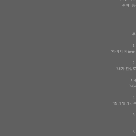
주여! 등
주
1
"아버지 저들을
2
"내가 진실로
3.
"여
4
"엘리 엘리 라
5
6