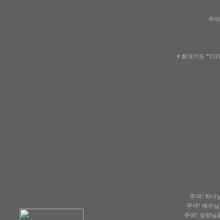
주여
# 회개기도 *1
주여! 하나님
주여! 예수님
주여! 성령님을