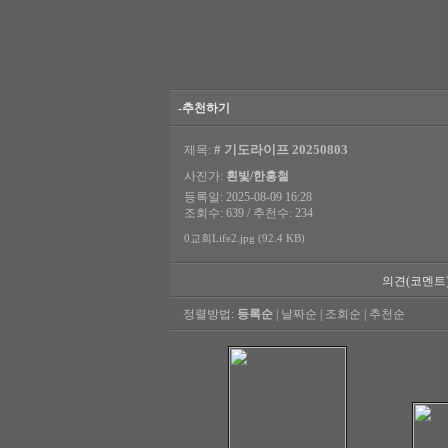
-추천하기
# 기도라이프 20250803
제목:
사진가:
흰빛/한홍철
등록일: 2025-08-09 16:28
조회수: 639 / 추천수: 234
0교회Life2.jpg (92.4 KB)
의견(코멘트
정렬방법:
등록순
|
날짜순
|
조회순
|
추천순