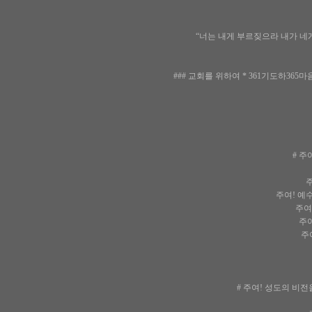
“너는 내게 부르짖으라 내가 네게
### 교회를 위하여 * 361기도하365
# 주
주
주여! 예
주여!
주여
주여
# 주여! 성도의 비전