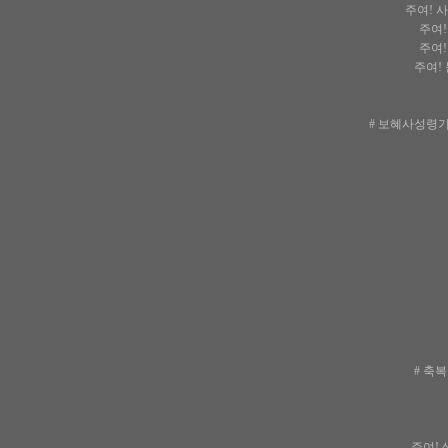
주여! 
주여!
주여!
주여!
# 보혜사성령기
# 축
주여! 