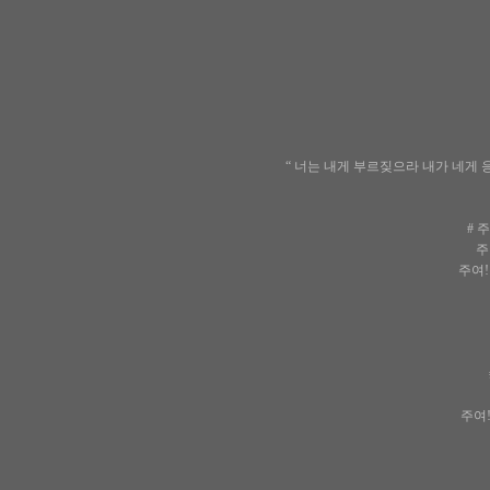
“ 너는 내게 부르짖으라 내가 네게 
# 
주
주여!
주여!