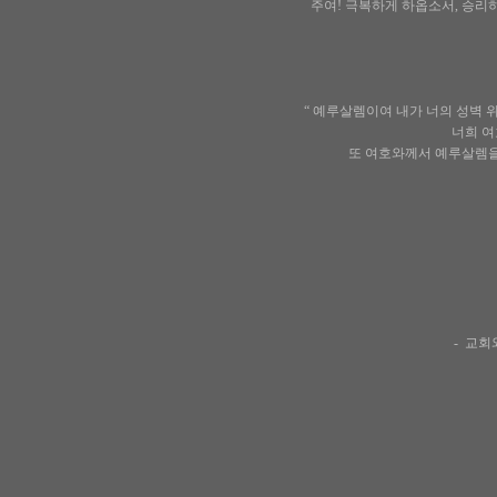
주여! 극복하게 하옵소서, 승리
“ 예루살렘이여 내가 너의 성벽
너희 여
또 여호와께서 예루살렘을
- 교회