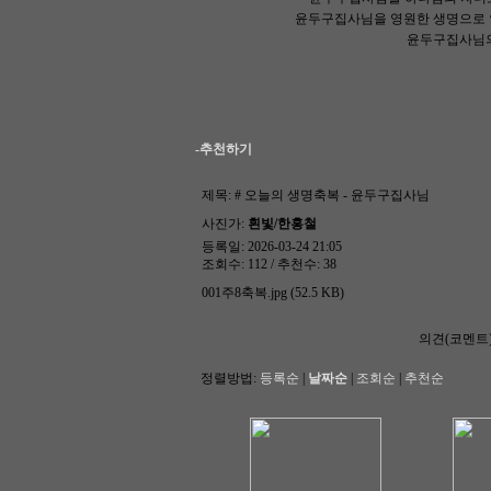
윤두구집사님을 영원한 생명으로 
윤두구집사님의
-추천하기
제목:
# 오늘의 생명축복 - 윤두구집사님
사진가:
흰빛/한홍철
등록일: 2026-03-24 21:05
조회수: 112 / 추천수: 38
001주8축복.jpg (52.5 KB)
의견(코멘트
정렬방법:
등록순
|
날짜순
|
조회순
|
추천순