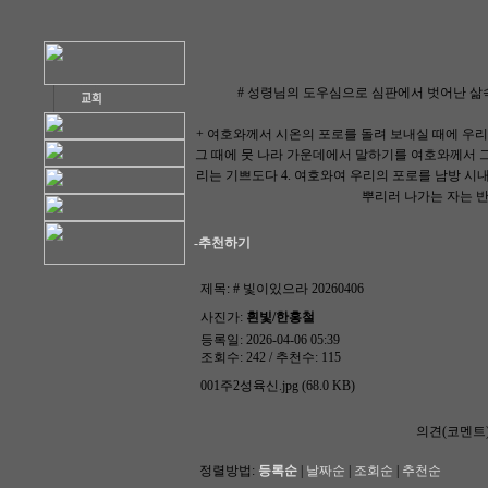
# 성령님의 도우심으로 심판에서 벗어난 삶
+ 여호와께서 시온의 포로를 돌려 보내실 때에 우리
그 때에 뭇 나라 가운데에서 말하기를 여호와께서 그
리는 기쁘도다 4. 여호와여 우리의 포로를 남방 시내
뿌리러 나가는 자는 반드
-추천하기
제목:
# 빛이있으라 20260406
사진가:
흰빛/한홍철
등록일: 2026-04-06 05:39
조회수: 242 / 추천수: 115
001주2성육신.jpg (68.0 KB)
의견(코멘트
정렬방법:
등록순
|
날짜순
|
조회순
|
추천순