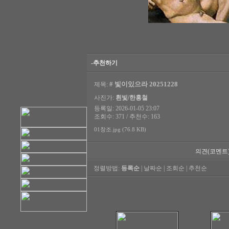
-추천하기
# 빛이있으라 20251228
제목:
사진가:
흰빛/한홍철
등록일: 2026-01-05 23:07
조회수: 371 / 추천수: 163
01창조.jpg (76.8 KB)
의견(코멘트
정렬방법:
등록순
|
날짜순
|
조회순
|
추천순