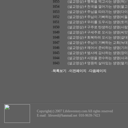
1055
(설교영상) # 행복을 먹고사는 생명(혀) / 마
1054
(설교영상) # 천국을 열어가는 생명(물고기) /
1053
(설교영상) # 주님을 따라가는 생명(다이아몬드
1052
(설교영상) # 주님이 기뻐하는 생명(비둘기) /
1051
(설교영상) # 우리를 도우시는 생명(토끼) / 
1050
(설교영상) # 구주로 탄생하신 생명(사람) / 
1049
(설교영상) # 구세주로 오시는 생명(씨앗) / 
1048
(설교영상) # 회복하려 오시는 생명(갈대) / 
1047
(설교영상) # 주님이 기뻐하는 교회(늑대) / 
1046
(설교영상) # 깨어서 준비하는 생명(기러기) /
1045
(설교영상) # 범사에 감사하는 생명(장미) / 
1044
(설교영상) # 사명을 완수하는 생명(사과나무) 
1043
(설교영상) # 영원히 살아있는 생명(떨기나무) 
-목록보기
-이전페이지
-다음페이지
Copyright(c) 2007 Lifelovestory.com All rights reserved
E-mail :
lifeseed@hanmail.net
010-9639-7423