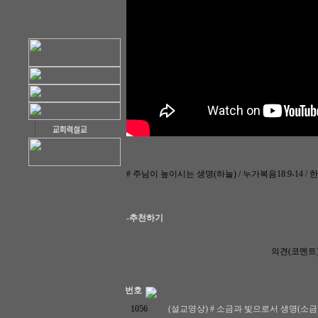
# 주님이 높이시는 생명(하늘) / 누가복음18:9-14 / 한홍철
-추천하기
의견(코멘트
번호
1056
(설교영상) # 소금과 빛으로서 생명(소금) / 