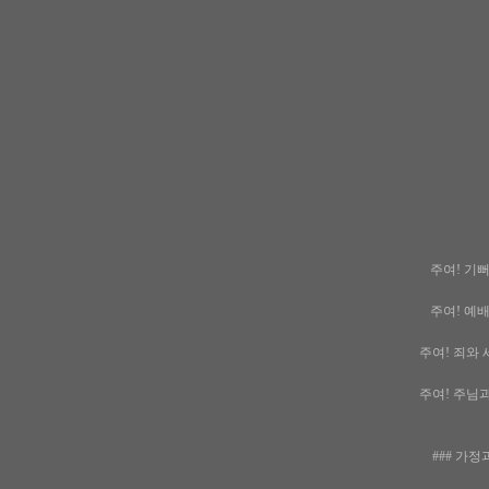
주여! 기뻐
주여! 예배
주여! 죄와 
주여! 주님과 
### 가