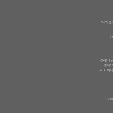
“나의 원
#
주여! 우
주여!
주여! 하
주여