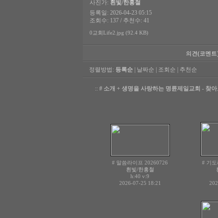
사진가:
흰빛/한홍철
등록일: 2026-04-23 05:15
조회수: 137 / 추천수: 41
0교회Life2.jpg (92.4 KB)
의견(코멘트
정렬방법:
등록순
|
날짜순
|
조회순
|
추천순
::
# 소개 + 생명을 사랑하는 명륜제일교회 - 찾
# 말씀라이프 20260726
# 기도
흰빛/한홍철
h:40
v:9
2026-07-25 18:21
202