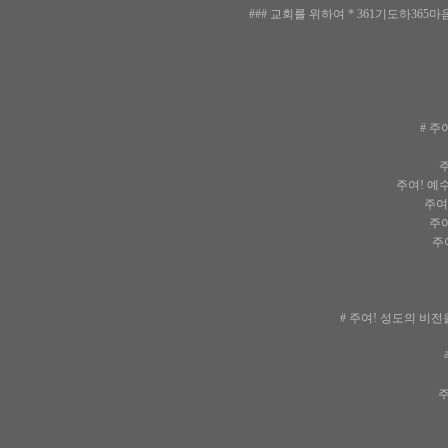
### 교회를 위하여 * 361기도하365
# 주
주
주여! 예
주여!
주여
주여
# 주여! 성도의 비전
주
주여