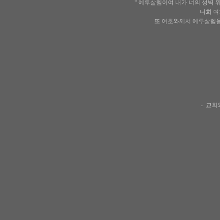
“ 예루살렘이여 내가 너의 성벽
너희 여
또 여호와께서 예루살렘을
- 교회
복
사