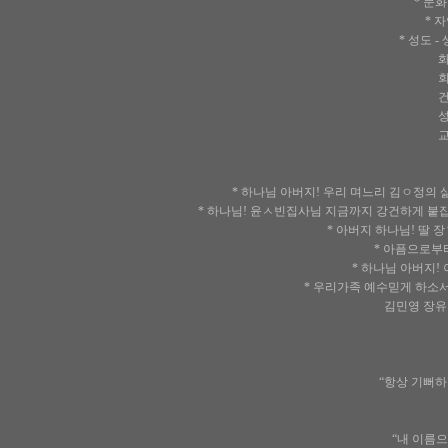
* 문
* 
* 성도 
화평 인
회개 기
건강 평
성장 성
교제 결
* 하나님 아버지! 우리 며느리 김ㅇ정의
* 하나님! 윤ㅅ빈집사님 지금까지 강건하게 붙
* 아버지 하나님! 딸 
* 아픔으로부
* 하나님 아버지
* 우리가족 예수믿게 하소
김민영 장유진 장서진
“항상 기뻐하라
“내 이름으