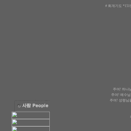
# 회개기도 *1
주여! 하나님
주여! 예수님
주여! 성령님을