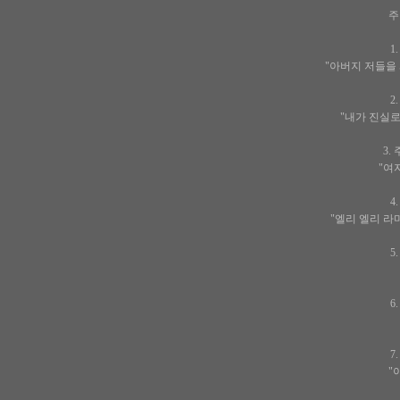
주
1
"아버지 저들을
2
"내가 진실로
3.
"여
4
"엘리 엘리 라
5
6
7
"