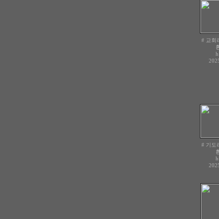
# 교회라
h
2025
# 기도라
h
2025