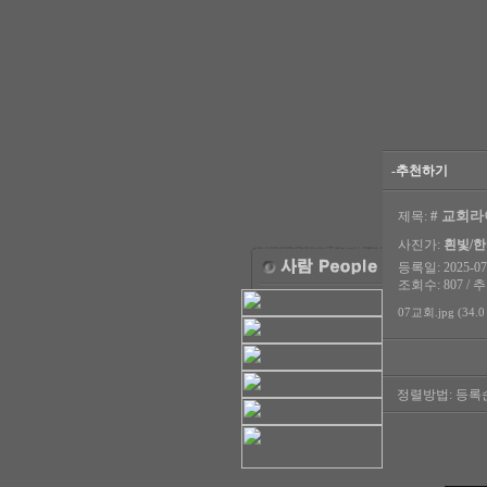
-추천하기
# 교회라이
제목:
사진가:
흰빛/
등록일: 2025-07-
조회수: 807 / 추
07교회.jpg (34.0
정렬방법:
등록