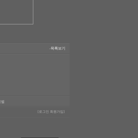
-목록보기
레벨
[로그인
회원가입]