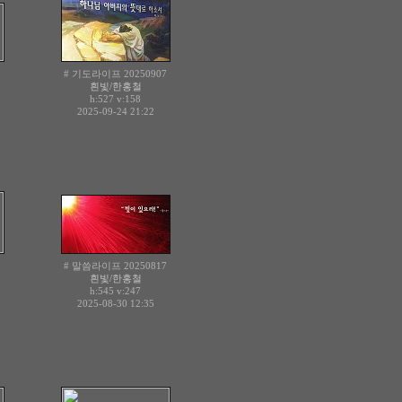
5
# 기도라이프 20250907
흰빛/한홍철
h:527
v:158
2025-09-24 21:22
1
# 말씀라이프 20250817
흰빛/한홍철
h:545
v:247
2025-08-30 12:35