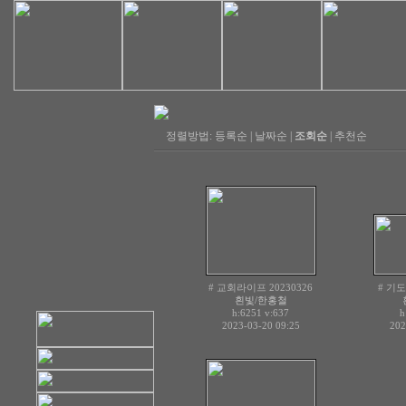
정렬방법:
등록순
|
날짜순
|
조회순
|
추천순
# 교회라이프 20230326
# 기도
흰빛/한홍철
h:6251
v:637
h
2023-03-20 09:25
202