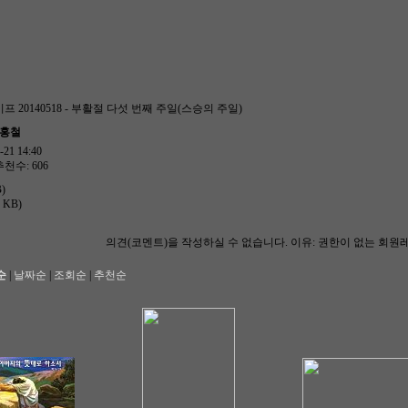
프 20140518 - 부활절 다섯 번째 주일(스승의 주일)
한홍철
21 14:40
추천수: 606
B)
6 KB)
의견(코멘트)을 작성하실 수 없습니다.
이유: 권한이 없는 회원
순
|
날짜순
|
조회순
|
추천순