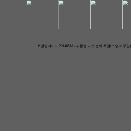
# 말씀라이프 20140518 - 부활절 다섯 번째 주일(스승의 주일)