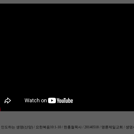
인도하는 생명(산양) / 요한복음10:1-10 / 한홍철목사 / 20140518 / 명륜제일교회 / 생명사랑이야