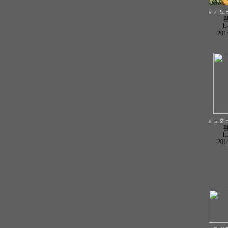
# 기도라
h
2014
# 교회라
h
2014