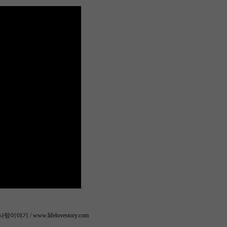
.
기 / www.lifelovestory.com