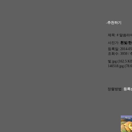
-추천하기
제목:
# 말씀라이
사진가:
흰빛/
등록일: 2014-05-
조회수: 3959 / 
빛.jpg (162.5 K
140518.jpg (78.
정렬방법:
등록