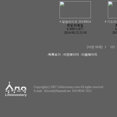
# 말씀라이프 20140824
# 기도라
흰빛/한홍철
h:5093
v:677
h
2014-08-23 23:10
201
[이전 10개]
1
..
121
-목록보기
-이전페이지
-다음페이지
Copyright(c) 2007 Lifelovestory.com All rights reserved
E-mail :
lifeseed@hanmail.net
010-9639-7423