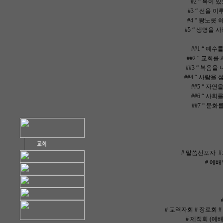
#2 “ 복이 
#3 “ 선을 이
#4 “ 왕노릇 
#5 “ 생명을 
##1 “ 예수
##2 “ 교회를
##3 “ 복음을
##4 “ 사람을 
##5 “ 자연
##6 “ 사회
##7 “ 문화
# 말씀선포자 #
# 예배
# 교역자회 # 장로회 
# 제직회 (예