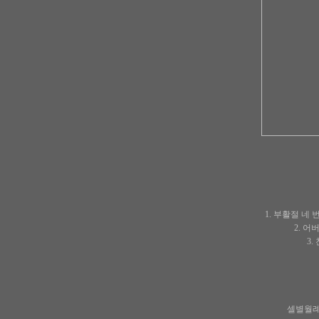
1. 부활절 네
2. 
3.
셀별월례회 -