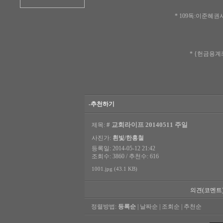
* 109독:이준혜권
* {헌금용계좌
-추천하기
# 교회라이프 20140511 주일
제목:
사진가:
흰빛/한홍철
등록일: 2014-05-12 21:42
조회수: 3860 / 추천수: 616
1001.jpg (43.1 KB)
의견(코멘트
정렬방법:
등록순
|
날짜순
|
조회순
|
추천순