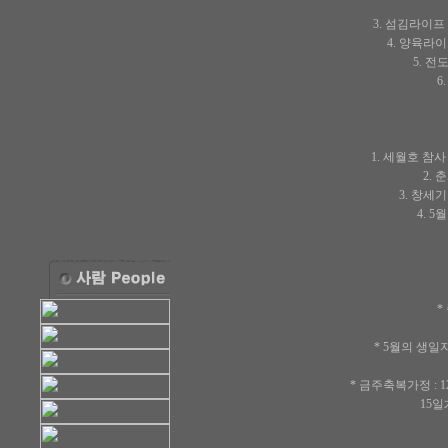
3. 섬김라이프
4. 양육라이
5. 전
6
1. 세월호 참
2. 
3. 창세기 
4. 
*
* 5월의 생일자
12일(
* 금주축복가정 :
15일木-이