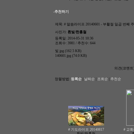
-추천하기
제목:
# 말씀라이프 20140601 - 부활절 일곱 번째 
사진가:
흰빛/한홍철
등록일: 2014-05-31 10:36
조회수: 3981 / 추천수: 644
빛.jpg (162.5 KB)
140601.jpg (74.0 KB)
의견(코멘트
정렬방법:
등록순
|
날짜순
|
조회순
|
추천순
# 기도라이프 20140817
# 교회
흰빛/한홍철