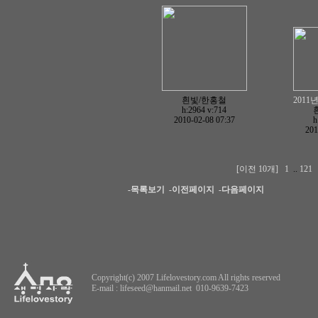
흰빛/한홍철
2011
h:2964
v:714
2010-02-08 07:37
h
201
[이전 10개]
1
..
121
-목록보기
-이전페이지
-다음페이지
Copyright(c) 2007 Lifelovestory.com All rights reserved
E-mail :
lifeseed@hanmail.net
010-9639-7423