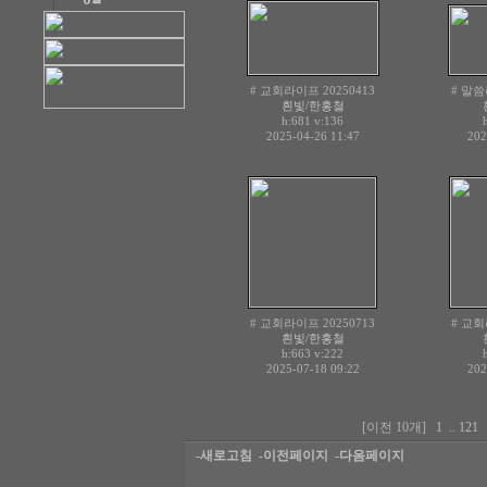
# 교회라이프 20250413
# 말씀
흰빛/한홍철
h:681
v:136
2025-04-26 11:47
202
# 교회라이프 20250713
# 교회
흰빛/한홍철
h:663
v:222
2025-07-18 09:22
202
[이전 10개]
1
..
121
-새로고침
-이전페이지
-다음페이지