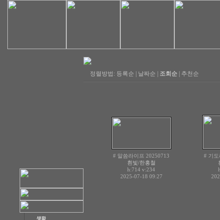
정렬방법:
등록순
|
날짜순
|
조회순
|
추천순
# 말씀라이프 20250713
# 기도
흰빛/한홍철
h:714
v:234
2025-07-18 09:27
202