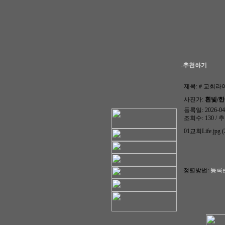
-추천하기
제목:
# 교회라이
사진가:
흰빛/
등록일: 2026-04-
조회수: 130 / 추
01교회Life.jpg (
정렬방법:
등록