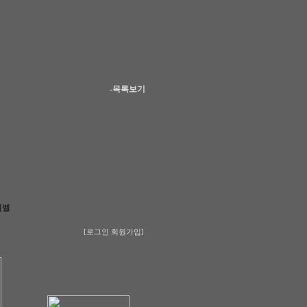
-목록보기
레벨
[로그인
회원가입]