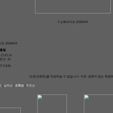
# 교회라이프 20260419
프 20260419
한홍철
23 05:14
천수: 39
27.0 KB)
의견(코멘트)을 작성하실 수 없습니다.
이유: 권한이 없는 회원
순
|
날짜순
|
조회순
|
추천순