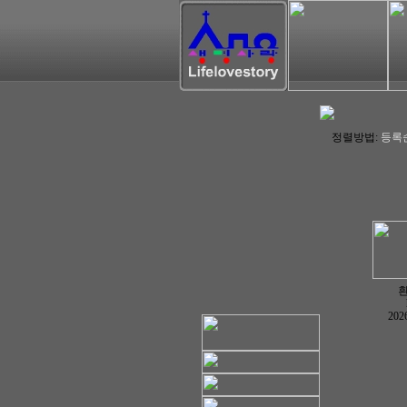
정렬방법:
등록
2026