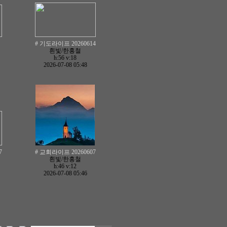
# 기도라이프 20260614
흰빛/한홍철
h:56
v:18
2026-07-08 05:48
7
# 교회라이프 20260607
흰빛/한홍철
h:46
v:12
2026-07-08 05:46