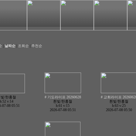
순
|
날짜순
|
조회순
|
추천순
흰빛/한홍철
# 기도라이프 20260628
# 교회라이프 2026062
h:52
v:14
흰빛/한홍철
흰빛/한홍철
-07-08 05:51
h:61
v:15
h:63
v:25
2026-07-08 05:51
2026-07-08 05:50