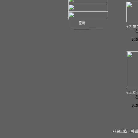
# 기도라
2026
# 교회라
2026
-새로고침
-이