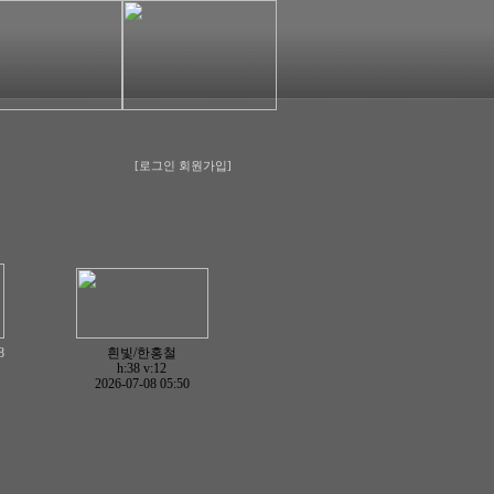
[로그인
회원가입]
8
흰빛/한홍철
h:38
v:12
2026-07-08 05:50