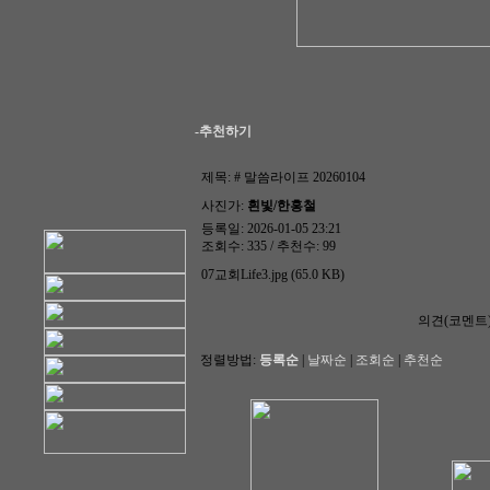
-추천하기
제목:
# 말씀라이프 20260104
사진가:
흰빛/한홍철
등록일: 2026-01-05 23:21
조회수: 335 / 추천수: 99
07교회Life3.jpg (65.0 KB)
의견(코멘트
정렬방법:
등록순
|
날짜순
|
조회순
|
추천순