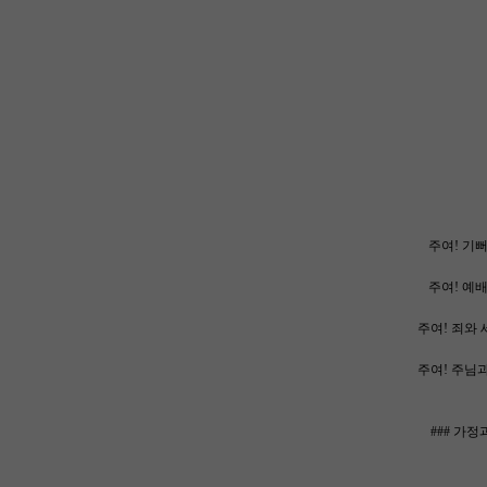
주여! 기뻐
주여! 예배
주여! 죄와 
주여! 주님과 
### 가