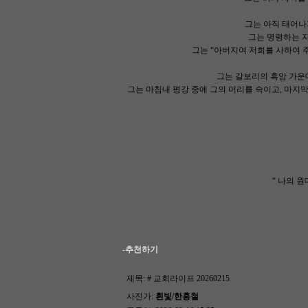
그는 아직 태어나
그는 명령하는 자
그는 “아버지여 저희를 사하여 주
그는 갈보리의 흑암 가운데서
그는 마침내 평강 중에 그의 머리를 숙이고, 마지막 
“ 나의 원
-추천하기
제목:
# 교회라이프 20260215
사진가:
흰빛/한홍철