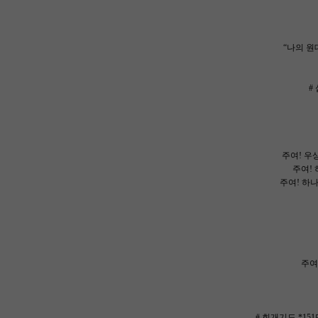
“나의 원
#
주여! 우
주여!
주여! 하
주여
# 회개기도 *1