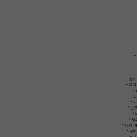
-주
+
+ 성도
+ 제자
+ 
+ 교
* 
* 민
*
* 
* 세계 
* 문