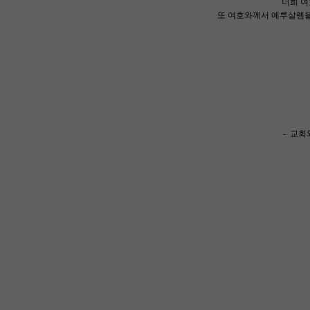
너희 여
또 여호와께서 예루살렘을
- 교회
복
사