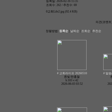
등록일: 2026-02-16 15:35
조회수: 262 / 추천수: 69
0교회Life2.jpg (92.4 KB)
의견(코멘트
정렬방법:
등록순
|
날짜순
|
조회순
|
추천순
# 교회라이프 20260510
# 말씀
흰빛/한홍철
h:103
v:42
2026-06-03 03:52
202