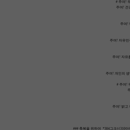
# 주여!
주여! 건
주여! 
주여! 자유민
주여! 자유롭
주여! 개인의 생
# 주여!
주
주여! 밝고 
### 축복을 위하여 *304그크신31