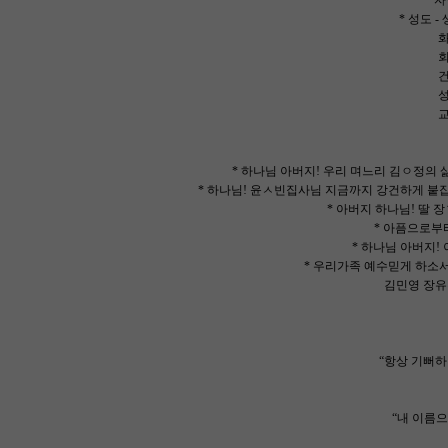
* 
* 성도 
화평 인
회개 기
건강 평
성장 성
교제 결
* 하나님 아버지! 우리 며느리 김ㅇ정의
* 하나님! 윤ㅅ빈집사님 지금까지 강건하게 붙
* 아버지 하나님! 딸 
* 아픔으로부
* 하나님 아버지
* 우리가족 예수믿게 하소
김민영 장유진 장서진
“항상 기뻐하라
“내 이름으