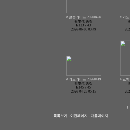
# 말씀라이프 20260426
# 기도
흰빛/한홍철
h:123
v:43
2026-06-03 03:49
202
# 기도라이프 20260419
# 교회
흰빛/한홍철
h:145
v:45
2026-04-23 05:15
202
1
-목록보기
-이전페이지
-다음페이지