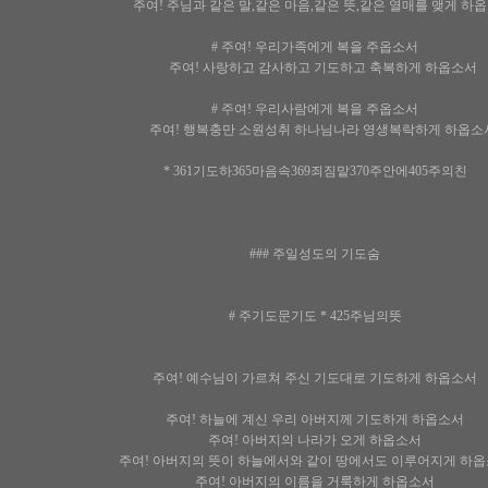
주여! 주님과 같은 말,같은 마음,같은 뜻,같은 열매를 맺게 하
# 주여! 우리가족에게 복을 주옵소서
주여! 사랑하고 감사하고 기도하고 축복하게 하옵소서
# 주여! 우리사람에게 복을 주옵소서
주여! 행복충만 소원성취 하나님나라 영생복락하게 하옵소
* 361기도하365마음속369죄짐맡370주안에405주의친
### 주일성도의 기도숨
# 주기도문기도 * 425주님의뜻
주여! 예수님이 가르쳐 주신 기도대로 기도하게 하옵소서
주여! 하늘에 계신 우리 아버지께 기도하게 하옵소서
주여! 아버지의 나라가 오게 하옵소서
주여! 아버지의 뜻이 하늘에서와 같이 땅에서도 이루어지게 하
주여! 아버지의 이름을 거룩하게 하옵소서