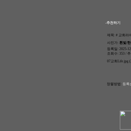
-추천하기
제목:
# 교회라이
사진가:
흰빛/
등록일: 2025-12-
조회수: 353 / 추
07교회Life.jpg (
정렬방법:
등록