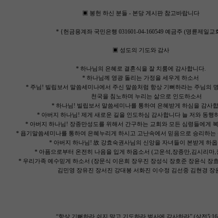
▣ 봉헌 하신 분들 - 본당 게시판 참고바랍니다
* {헌금용계좌 국민은행 031601-04-160549 예금주 (명륜제일교회
▣ 성도의 기도와 감사
* 하나님의 은혜로 결혼식을 잘 치룸에 감사합니다.
* 하나님께 영광 돌리는 가정을 세우게 하소서
* 주님! 빌립보서 말씀세미나에서 주신 말씀처럼 항상 기뻐하라는 주님의 
천국을 침노하며 누리는 삶으로 인도하소서
* 하나님! 빌립보서 말씀세미나를 통하여 은혜받게 하심을 감사
* 아버지 하나님! 제게 새로운 길을 인도하심 감사합니다 늘 저와 동행
* 아버지 하나님! 장종만성도를 위해서 간구하는 교회와 모든 심령들에게 
* 욥기말씀세미나를 통하여 은혜누리게 하시고 고난속에서 믿음으로 승리하는
* 아버지 하나님! 故 강효숙권사님의 신앙을 자녀들이 본받게 하
* 아픔으로부터 온전히 나음을 입게 하옵소서 (고운석,장종만,김시리마
* 우리가족 예수믿게 하소서 (장문식 이은희 장우진 장성식 장호준 장윤식 장
김민영 장유진 장서진 강대봉 서화진 이수정 김선중 김현경 장윤
“항상 기뻐하라 쉬지 말고 기도하라 범사에 감사하라” (살전5:16-