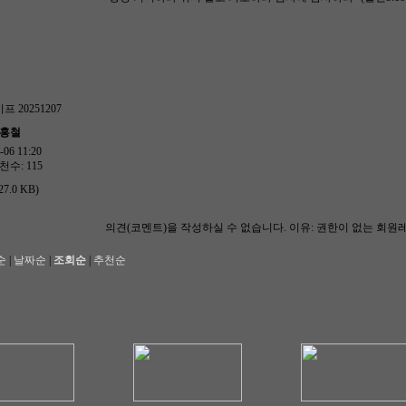
프 20251207
한홍철
06 11:20
천수: 115
27.0 KB)
의견(코멘트)을 작성하실 수 없습니다.
이유: 권한이 없는 회원
순
|
날짜순
|
조회순
|
추천순