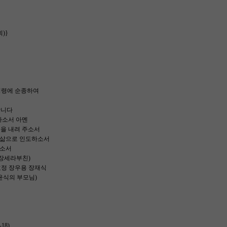
)}
명령에 순종하여
합니다
하소서 아멘
복을 내려 주소서
 삶으로 인도하소서
옵소서
,장세라부친)
효정 장우용 장재식
식의 부모님)
18)