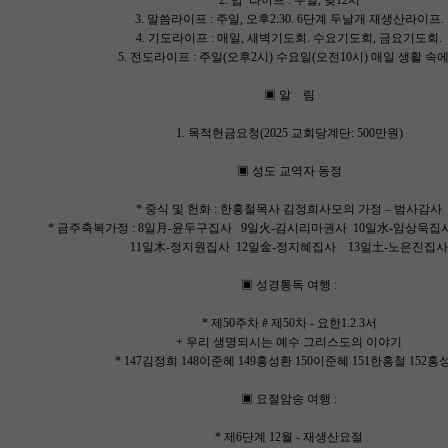
2. 밥 라이프 : 주일, 낮12시
3. 말씀라이프 : 주일, 오후2:30. 6단계 두날개 재생산라이프.
4. 기도라이프 : 매일, 새벽기도회. 수요기도회, 금요기도회.
5. 전도라이프 : 주일(오후2시) 수요일(오전10시) 매일 생활 속
▣ 알 림
1. 목적헌금요청(2025 교회당계단: 500만원)
▣ 성도 교역자 동정
* 중식 및 헌화 : 한홍철목사 김정희사모의 가정 – 범사감사
* 금주축복가정 : 8일月-윤두구집사 9일火-김시리마권사 10
11일木-정지원집사 12일金-정지혜집사 13일土-노은진집사
▣ 성경통독 여행 :
* 제50주차 # 제50차 - 요한1.2.3서
+ 우리 생명되시는 예수 그리스도의 이야기
* 147김정희 148이준혜 149홍성환 150이준혜 151한홍철 152홍
▣ 요절암송 여행 :
* 제6단계 12월 - 재생산요절