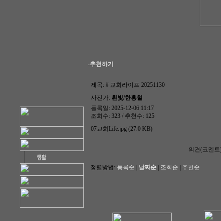
-추천하기
제목:
# 교회라이프 20251130
사진가:
흰빛/한홍철
등록일: 2025-12-06 11:17
조회수: 323 / 추천수: 125
07교회Life.jpg (27.0 KB)
의견(코멘트
정렬방법:
등록순
|
날짜순
|
조회순
|
추천순