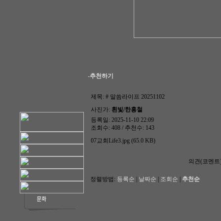
-추천하기
제목:
# 말씀라이프 20251102
사진가:
흰빛/한홍철
등록일: 2025-11-10 22:09
조회수: 408 / 추천수: 143
07교회Life3.jpg (65.0 KB)
의견(코멘트
정렬방법:
등록순
|
날짜순
|
조회순
|
추천순