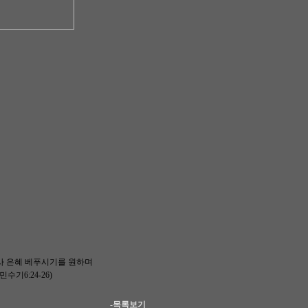
사 은혜 베푸시기를 원하며
수기6:24-26)
-목록보기