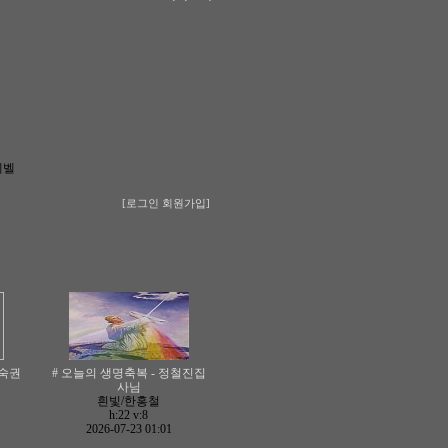
레벨
[로그인
회원가입]
혜숙권
# 오늘의 생명축복 - 정철진집
사님
흰빛/한홍철
h:22
v:8
2026-07-23 01:01