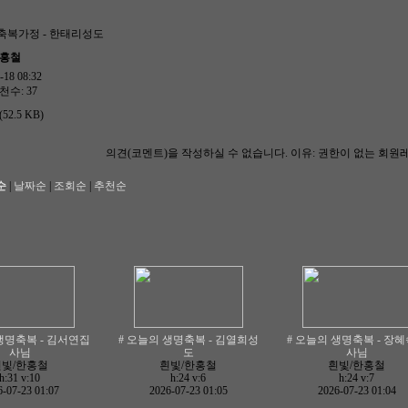
 축복가정 - 한태리성도
한홍철
18 08:32
천수: 37
52.5 KB)
의견(코멘트)을 작성하실 수 없습니다.
이유: 권한이 없는 회원
순
|
날짜순
|
조회순
|
추천순
생명축복 - 김서연집
# 오늘의 생명축복 - 김열희성
# 오늘의 생명축복 - 장
사님
도
사님
흰빛/한홍철
흰빛/한홍철
흰빛/한홍철
h:31
v:10
h:24
v:6
h:24
v:7
-07-23 01:07
2026-07-23 01:05
2026-07-23 01:04