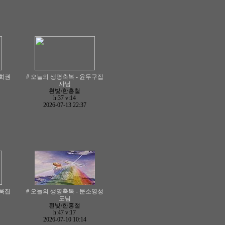
명희권
# 오늘의 생명축복 - 윤두구집
사님
흰빛/한홍철
h:37
v:14
2026-07-13 22:37
상욱집
# 오늘의 생명축복 - 문소영성
도님
흰빛/한홍철
h:47
v:17
2026-07-10 10:14