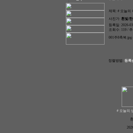
제목:
# 오늘의
사진가:
흰빛/
등록일: 2026-03-
조회수: 119 / 추
001주8축복.jpg (
정렬방법:
등록
# 오늘의 
2026