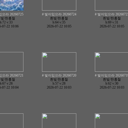
으라 20260725
# 빛이있으라 20260724
# 빛이있으라 2026072
흰빛/한홍철
흰빛/한홍철
흰빛/한홍철
h:72
v:33
h:64
v:35
h:69
v:31
-07-22 10:06
2026-07-22 10:05
2026-07-22 10:05
으라 20260721
# 빛이있으라 20260720
# 빛이있으라 2026071
흰빛/한홍철
흰빛/한홍철
흰빛/한홍철
h:67
v:28
h:57
v:28
h:62
v:30
-07-22 10:04
2026-07-22 10:03
2026-07-22 10:03