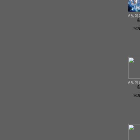
# 빛이있
2026
# 빛이있
2026