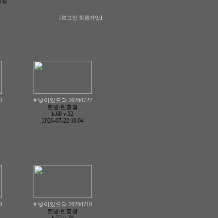
레벨
[로그인
회원가입]
3
# 빛이있으라 20260722
흰빛/한홍철
h:68
v:32
2026-07-22 10:04
9
# 빛이있으라 20260718
흰빛/한홍철