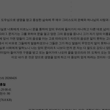
.
.
.
.
의 도우심으로 생명을 얻고 풍성한 삶속에 주 예수 그리스도의 은혜와 하나님의 사랑과
 진실로 너희에게 이르노니 문을 통하여 양의 우리에 들어가지 아니하고 다른 데로 넘어가
자라 3. 문지기는 그를 위하여 문을 열고 양은 그의 음성을 듣나니 그가 자기 양의 이름을
에 앞서 가면 양들이 그의 음성을 아는 고로 따라오되 5. 타인의 음성은 알지 못하는 
수께서 이 비유로 그들에게 말씀하셨으나 그들은 그가 하신 말씀이 무엇인지 알지 못하니
실로 너희에게 말하노니 나는 양의 문이라 8. 나보다 먼저 온 자는 다 절도요 강도니 양
미암아 들어가면 구원을 받고 또는 들어가며 나오며 꼴을 얻으리라 10. 도둑이 오는
이요 내가 온 것은 양으로 생명을 얻게 하고 더 풍성히 얻게 하려는 것이라 <요한
라 20260426
한홍철
29 08:41
천수: 86
76.8 KB)