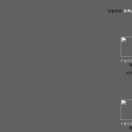
정렬방법:
등록
# 빛이있
2026
# 빛이있