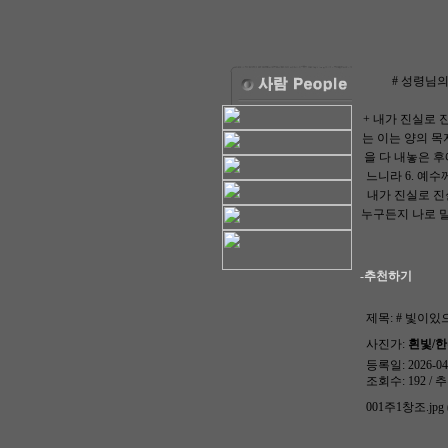
# 성령님
+ 내가 진실로
는 이는 양의 목
을 다 내놓은 후
느니라 6. 예
내가 진실로 진
누구든지 나로 말
-추천하기
제목:
# 빛이있으
사진가:
흰빛/
등록일: 2026-04-
조회수: 192 / 추
001주1창조.jpg (