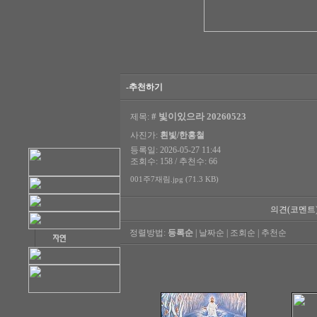
-추천하기
# 빛이있으라 20260523
제목:
사진가:
흰빛/한홍철
등록일: 2026-05-27 11:44
조회수: 158 / 추천수: 66
001주7재림.jpg (71.3 KB)
의견(코멘트
정렬방법:
등록순
|
날짜순
|
조회순
|
추천순