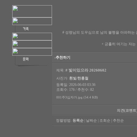
# 성령님의 도우심으로 남의 불행을 아파하는
+ 긍휼히 여기는 자는
-추천하기
# 빛이있으라 20260602
제목:
사진가:
흰빛/한홍철
등록일: 2026-06-03 03:36
조회수: 176 / 추천수: 82
001주3십자가.jpg (54.4 KB)
의견(코멘트
정렬방법:
등록순
|
날짜순
|
조회순
|
추천순