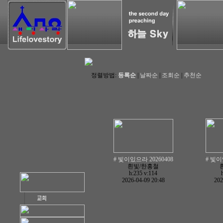
정렬방법:
등록순
|
날짜순
|
조회순
|
추천순
# 빛이있으라 20260408
# 빛이
흰빛/한홍철
h:235
v:114
2026-04-09 20:48
202