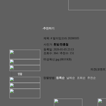
-추천하기
제목:
# 빛이있으라 20260105
사진가:
흰빛/한홍철
등록일: 2026-01-05 23:13
조회수: 364 / 추천수: 151
01성육신.jpg (68.0 KB)
의견(코멘트
정렬방법:
등록순
|
날짜순
|
조회순
|
추천순