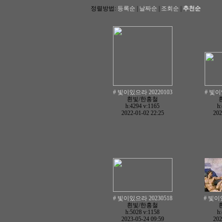
정렬방법:
등록순
|
날짜순
|
조회순
|
추천순
# 빛이있으라 20220103
# 빛이
흰빛/한홍철
h:4294
v:1165
h
2022-01-02 22:25
202
# 빛이있으라 20230518
# 빛이있
흰빛/한홍철
h:5028
v:1158
h
2023-05-24 09:59
202