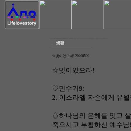
☆빛이있으라! 20200509
☆빛이있으라!
♡민수기9:
2. 이스라엘 자손에게 유
♤하나님의 은혜를 잊고 살
죽으시고 부활하신 예수님