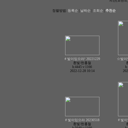
의견(코멘트
정렬방법:
등록순
|
날짜순
|
조회순
|
추천순
# 빛이있으라! 20221229
☆빛이있
흰빛/한홍철
h:4445
v:1166
h
2022-12-28 10:14
202
# 빛이있으라 20230518
# 빛이
흰빛/한홍철