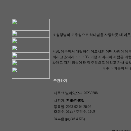
# 성령님의 도우심으로 하나님을 사랑하듯 내 이웃
+ 30. 예수께서 대답하여 이르시되 어떤 사람이 
버리고 갔더라ㆍㆍㆍ33. 어떤 사마리아 사람은 여행
싸매고 자기 짐승에 태워 주막으로 데리고 가서 돌보
아 주라 비용이 더 
-추천하기
제목:
# 빛이있으라 20230208
사진가:
흰빛/한홍철
등록일: 2023-02-04 20:26
조회수: 5125 / 추천수: 1169
04부활.jpg (46.4 KB)