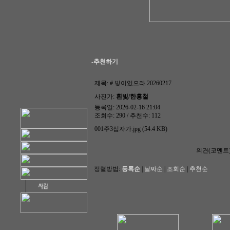
-추천하기
제목:
# 빛이있으라 20260217
사진가:
흰빛/한홍철
등록일: 2026-02-16 21:04
조회수: 290 / 추천수: 112
001주3십자가.jpg (54.4 KB)
의견(코멘트
정렬방법:
등록순
|
날짜순
|
조회순
|
추천순