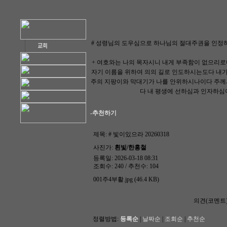
# 성령님의 도우심으로 하나님의 절대주권을 인정
+ 여호와는 나의 목자시니 내게 부족함이 없으리로
자기 이름을 위하여 의의 길로 인도하시는도다 내가
주의 지팡이와 막대기가 나를 안위하시나이다 주께서
다 내 평생에 선하심과 인자하심이
-추천하기
제목:
# 빛이있으라 20260318
사진가:
흰빛/한홍철
등록일: 2026-03-18 08:31
조회수: 240 / 추천수: 104
001주4부활.jpg (46.4 KB)
의견(코멘트
정렬방법:
등록순
|
날짜순
|
조회순
|
추천순