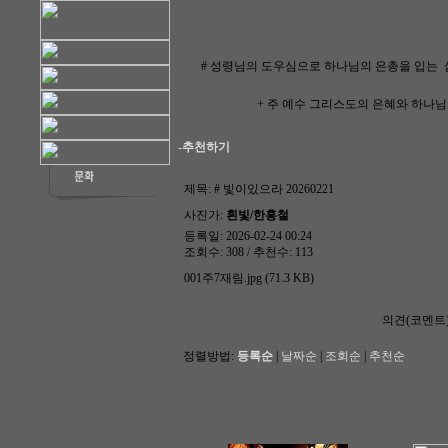
# 성령님의 도우심으로 하나님의 은총을 입는
+ 주 예수 그리스도의 은혜와 하나님
-추천하기
제목:
# 빛이있으라 20260221
사진가:
흰빛/한홍철
등록일: 2026-02-24 00:24
조회수: 308 / 추천수: 113
001주7재림.jpg (71.3 KB)
의견(코멘트
정렬방법:
등록순
|
날짜순
|
조회순
|
추천순