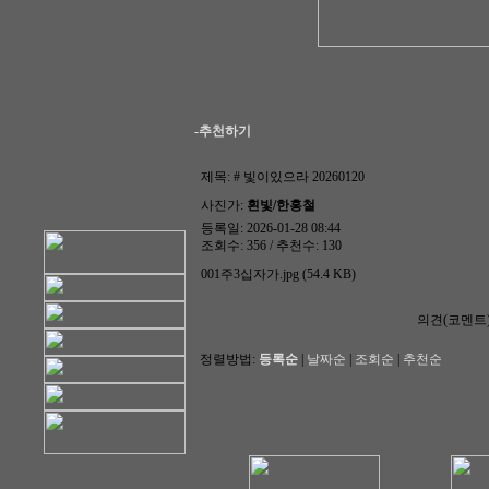
-추천하기
제목:
# 빛이있으라 20260120
사진가:
흰빛/한홍철
등록일: 2026-01-28 08:44
조회수: 356 / 추천수: 130
001주3십자가.jpg (54.4 KB)
의견(코멘트
정렬방법:
등록순
|
날짜순
|
조회순
|
추천순