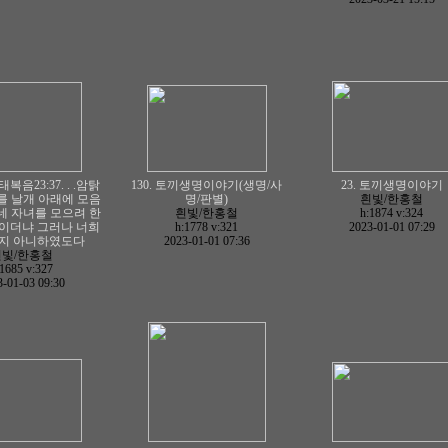
태복음23:37. . .암탉
130. 토끼생명이야기(생명/사
23. 토끼생명이야기
를 날개 아래에 모음
명/판별)
흰빛/한홍철
네 자녀를 모으려 한
흰빛/한홍철
h:1874
v:324
번이더냐 그러나 너희
h:1778
v:321
2023-01-01 07:29
하지 아니하였도다
2023-01-01 07:36
흰빛/한홍철
:1685
v:327
-01-03 09:30