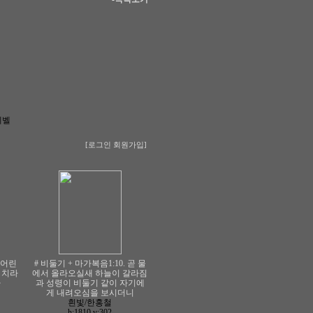
레벨
[로그인
회원가입]
내 어린
# 비둘기 + 마가복음1:10. 곧 물
을 치라
에서 올라오실새 하늘이 갈라짐
라
과 성령이 비둘기 같이 자기에
게 내려오심을 보시더니
흰빛/한홍철
h:1810
v:302