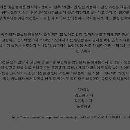
려운 것은 놀라운 번식력 때문이다. 생후 5개월이면 임신 가능하고 임신 기간은 21일에 
산한다. 집쥐 암수 한 쌍은 1년에 새끼를 최대 460마리까지도 낳는다고 한다. 쥐 100마
상 회복되는 것은 시간문제라고 한다. 더구나 잡식성이라 닥치는 대로 먹고 환경 변화
백 마리가 출몰해 환경부가 ‘소탕 작전’을 벌이고 있다. 집쥐가 독도 전역에 퍼지면서
 교란하고 있기 때문이다. 2008년 서도에서 처음 발견됐는데 공사를 위한 건축 자재
개체 수가 늘면서 동도까지 건너갔다. 생존력이 놀랍다. 동·서도 간 최단 거리는 약 151
간 것이다.
작전은 쉽지 않았다. 고양이 등 천적을 투입하는 방안은 다른 철새들까지 공격할 가능성
 먹고 피해를 입을 우려 때문에 포기했다. 그래서 채택한 방식이 쥐덫을 놓는 것이다. 
무 등을 고사시키자 소탕 작전을 펼쳤다. 독도에 쇠무릎이라는 식물이 바다제비의 둥지
는 일이 빈발하자 제거 작전을 한 적도 있다. 두 작전 모두 성공했다. 독도 쥐도 박멸했
#만물상
김민철 기자
김민철 기자
논설위원
https://www.chosun.com/opinion/manmulsang/2024/12/10/MGSMDTVXQFF7