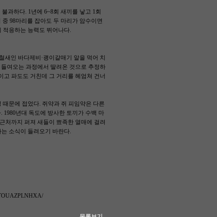
불과하다. 1년에 6~8회 새끼를 낳고 1회
리 중 98마리를 잡아도 두 마리가 암수이면
에 적응하는 능력도 뛰어나다.
 철새인 바다제비·괭이갈매기 알을 먹어 치
를 들여오는 과정에서 딸려온 것으로 추정하
ｍ이고 파도도 거친데 그 거리를 헤엄쳐 건너
 때문에 접었다. 쥐약과 쥐 피임약은 다른
1980년대 독도에 방사한 토끼가 수백 마
 근처까지 퍼져 새들이 뾰족한 열매에 걸려
다는 소식이 들려오기 바란다.
3C5TOUAZPLNHXA/
-목록보기