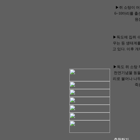
▶쥐 소탕이 어
6~10마리를 출
원
▶독도에 집쥐 수
우는 등 생태계를
고 있다. 이후 
▶독도 쥐 소탕 
천연기념물 동물이
리로 불어나 나
죽
-추천하기