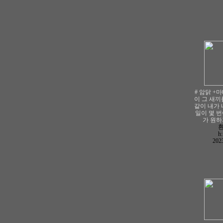
# 암닭 +마
이 그 새끼
같이 내가 
일이 몇 
가 원
h
2023