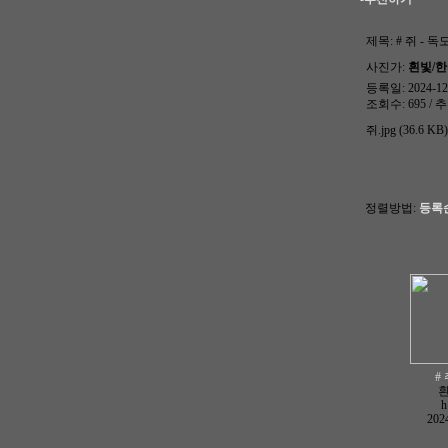
제목:
# 쥐 - 독
사진가:
흰빛/
등록일: 2024-12-
조회수: 695 / 추
쥐.jpg (36.6 KB)
정렬방법:
등록
#
h
2024