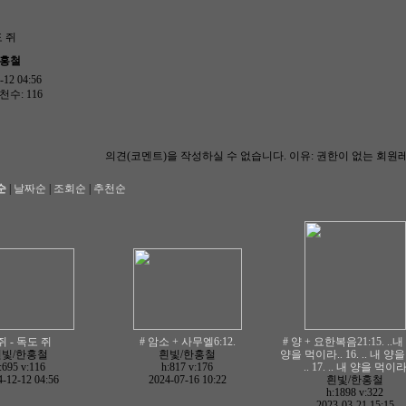
도 쥐
한홍철
12 04:56
천수: 116
의견(코멘트)을 작성하실 수 없습니다.
이유: 권한이 없는 회원
순
|
날짜순
|
조회순
|
추천순
 쥐 - 독도 쥐
# 암소 + 사무엘6:12.
# 양 + 요한복음21:15. ..
흰빛/한홍철
흰빛/한홍철
양을 먹이라.. 16. .. 내 양
:695
v:116
h:817
v:176
.. 17. .. 내 양을 먹이
-12-12 04:56
2024-07-16 10:22
흰빛/한홍철
h:1898
v:322
2023-03-21 15:15