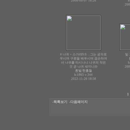
2008-08-07 18:26
h
200
# 나귀 + 스가랴9:9. ..그는 공의로
빛
우시며 구원을 베푸시며 겸손하여
서 나귀를 타시나니 나귀의 작은
h
것 곧 나귀 새끼니라
200
흰빛/한홍철
h:1865
v:344
2022-11-26 18:58
1
-목록보기
-다음페이지