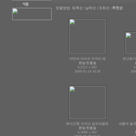
정렬방법:
등록순
|
날짜순
|
조회순
|
추천순
10만여 마리의 두꺼비 떼
온난화가
흰빛/한홍철
h:2211
v:392
h
2008-05-14 16:38
200
화석곤충’오대산 갈르와벌레
새롭게 발
흰빛/한홍철
h:2066
v:362