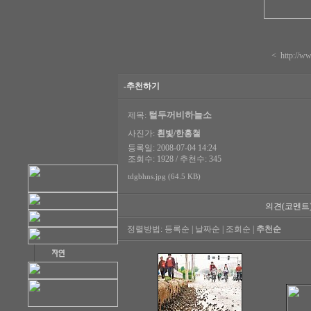
<
http://
-추천하기
털두꺼비하늘소
제목:
사진가:
흰빛/한홍철
등록일: 2008-07-04 14:24
조회수: 1928 / 추천수: 345
tdgbhns.jpg (64.5 KB)
의견(코멘트
정렬방법:
등록순
|
날짜순
|
조회순
|
추천순