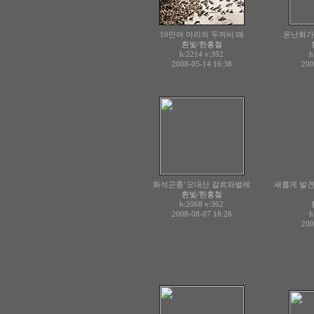
10만여 마리의 두꺼비 떼
온난화가
흰빛/한홍철
h:2214
v:392
h
2008-05-14 16:38
200
화석곤충’오대산 갈르와벌레
새롭게 발
흰빛/한홍철
h:2068
v:362
2008-08-07 18:26
h
200