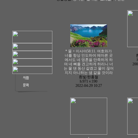
* 물 + 이사야58:11. 여호와가
너를 항상 인도하여 메마른 곳
에서도 네 영혼을 만족하게 하
며 네 뼈를 견고하게 하리니 너
200
는 물 댄 동산 같겠고 물이 끊어
지지 아니하는 샘 같을 것이라
흰빛/한홍철
h:971
v:190
2022-04-29 10:27