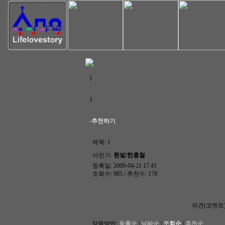
1
1
-추천하기
제목:
1
사진가:
흰빛/한홍철
등록일: 2009-04-21 17:41
조회수: 985 / 추천수: 178
의견(코멘트
정렬방법:
등록순
|
날짜순
|
조회순
|
추천순