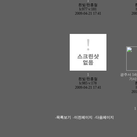
1
흰빛/한홍철
h:977
v:181
2009-04-21 17:41
200
1
광주서 14
흰빛/한홍철
가사
h:985
v:178
2009-04-21 17:41
201
-목록보기
-이전페이지
-다음페이지