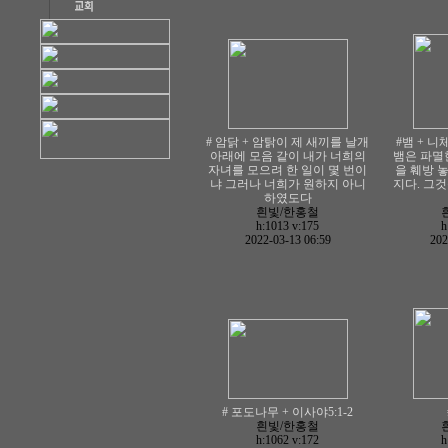
# 암닭 + 암탉이 제 새끼를 날개
#뱀 + 니
아래에 모음 같이 내가 너희의
뱀은 파멸
자녀를 모으려 한 일이 몇 번이
을 훼방 
냐 그러나 너희가 원하지 아니
지다. 그
하였도다
흰빛/한홍철
h:1013
v:175
h
2022-03-13 06:59
202
# 포도나무 + 이사야5:1-2
흰빛/한홍철
h:1062
v:172
h