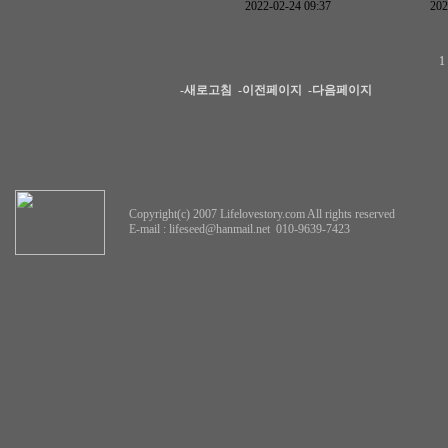
2022-02-24 09:37
202
-새로고침
-이전페이지
-다음페이지
Copyright(c) 2007 Lifelovestory.com All rights reserved
E-mail :
lifeseed@hanmail.net
010-9639-7423