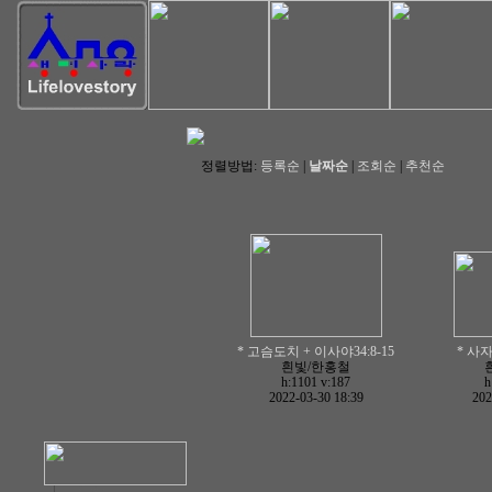
정렬방법:
등록순
|
날짜순
|
조회순
|
추천순
* 고슴도치 + 이사야34:8-15
* 사자
흰빛/한홍철
h:1101
v:187
h
2022-03-30 18:39
202