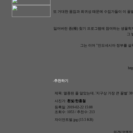
또 거대한 몸집과 희귀성 때문에 수집가들이 이 꿀
잃어버린 종(種) 찾기 프로그램에 참여하는 생물학
그 
그는 이어 "인도네시아 정부를 설
htt
-추천하기
제목:
멸종된 줄 알았는데..'지구상 가장 큰 꿀벌' 
사진가:
흰빛/한홍철
등록일: 2019-02-22 15:08
조회수: 1053 / 추천수: 213
자이언트벌.jpg (15.5 KB)
의견(코멘트