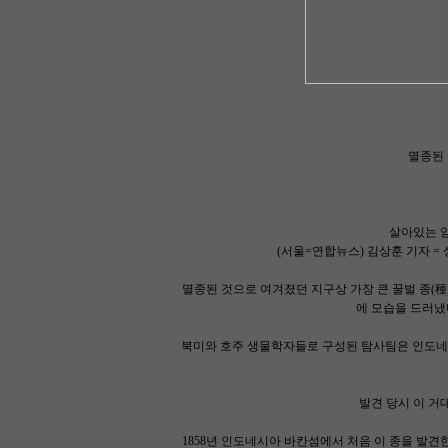
멸종된 
살아있는 암
(서울=연합뉴스) 김상훈 기자 =
멸종된 것으로 여겨졌던 지구상 가장 큰 꿀벌 종(種)인 '
에 모습을 드러냈
북미와 호주 생물학자들로 구성된 탐사팀은 인도네시
발견 당시 이 거
1858년 인도네시아 바칸섬에서 처음 이 종을 발견