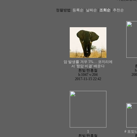
정렬방법:
등록순
|
날짜순
|
조회순
|
추천순
암 발생률 겨우 5%… 코끼리에
서 '항암 비결' 배운다
흰빛/한홍철
h
h:1047
v:204
200
2017-11-15 22:42
1
# 포도나
흰빛/한홍철