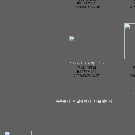
h:1058
v:190
h
2009-04-21 17:38
202
* 사자 + 이사야31:4-5
흰빛/한홍철
h:1072
v:194
h
2022-03-28 04:37
200
-목록보기
-이전페이지
-다음페이지