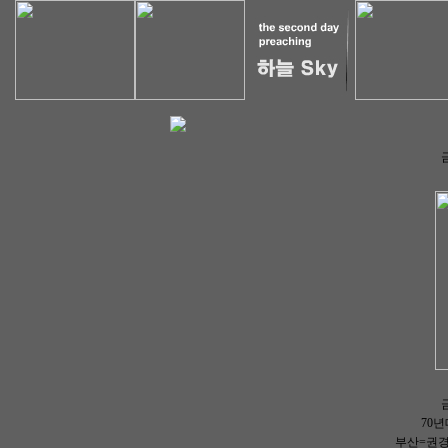
70
부산=권