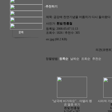
-추천하기
제목:
금강에 천연기념물 어름치가 다시 돌아왔다
사진가:
흰빛/한홍철
등록일: 2008-05-07 11:13
조회수: 1826 / 추천수: 305
erc.jpg (60.2 KB)
의견(코멘트
정렬방법:
등록순
|
날짜순
|
조회순
|
추천순
“남극에 비가와요”…아델리 펭
사라져 가는
귄 멸종 위기
흰빛/한홍철
h
h:2147
v:287
200