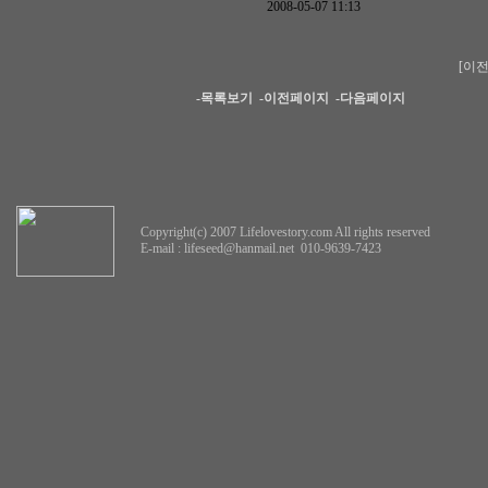
2008-05-07 11:13
[이전
-목록보기
-이전페이지
-다음페이지
Copyright(c) 2007 Lifelovestory.com All rights reserved
E-mail :
lifeseed@hanmail.net
010-9639-7423