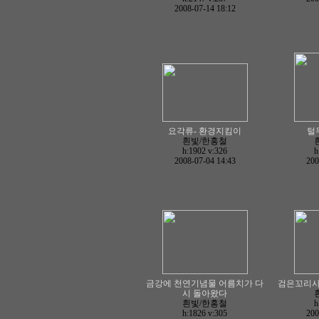
2008-07-14 18:12
요각류- 환경지킴이
털
흰빛/한홍철
h:1902
v:326
h
2008-07-04 14:43
200
금강에 천연기념물 어름치가 다
검은꼬리사
시 돌아왔다
흰빛/한홍철
h
h:1826
v:305
200