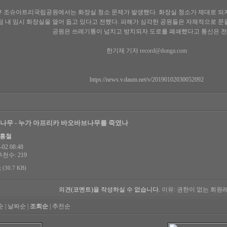
 조슈아트리국립공원에서는 화장실 청소 문제가 발생했다. 화장실 청소가 제대로 되
점 내 임시 화장실을 열어 돕고 있다고 전했다. 피해가 심각한 공원들은 자체적으로 
공원은 쓰레기통이 넘치고 방치되자 도로를 폐쇄했다고 통신은 전
한기재 기자
record@donga.com
https://news.v.daum.net/v/20190102030052092
나무 - 누가 아프리카 바오바브나무를 죽였나
한홍철
02 08:48
추천수: 219
30.7 KB)
의견(코멘트)을 작성하실 수 없습니다.
이유: 권한이 없는 회원
순
|
날짜순
|
조회순
|
추천순