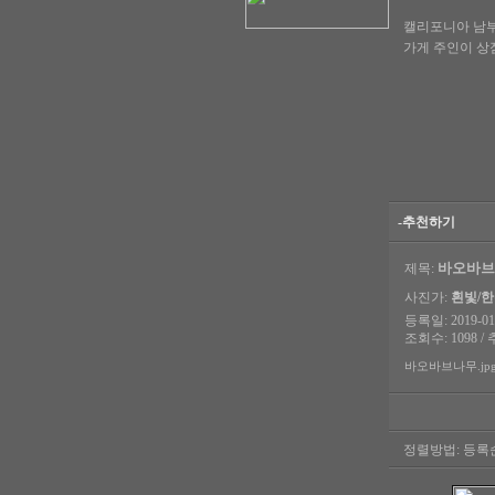
캘리포니아 남부
가게 주인이 상
-추천하기
바오바브
제목:
사진가:
흰빛/
등록일: 2019-01-
조회수: 1098 / 
바오바브나무.jpg (
정렬방법:
등록