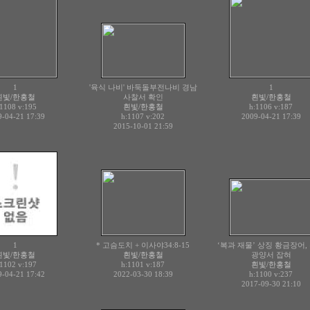
1
'육식 나비' 바둑돌부전나비 경남
1
흰빛/한홍철
사찰서 확인
흰빛/한홍철
:1108
v:195
흰빛/한홍철
h:1106
v:187
-04-21 17:39
h:1107
v:202
2009-04-21 17:39
2015-10-01 21:59
1
* 고슴도치 + 이사야34:8-15
‘복과 재물’ 상징 황금장어,
흰빛/한홍철
흰빛/한홍철
광양서 잡혀
:1102
v:197
h:1101
v:187
흰빛/한홍철
-04-21 17:42
2022-03-30 18:39
h:1100
v:237
2017-09-30 21:10