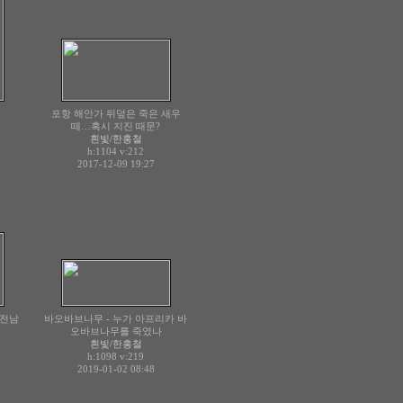
포항 해안가 뒤덮은 죽은 새우
떼…혹시 지진 때문?
흰빛/한홍철
h:1104
v:212
2017-12-09 19:27
 전남
바오바브나무 - 누가 아프리카 바
오바브나무를 죽였나
흰빛/한홍철
h:1098
v:219
2019-01-02 08:48