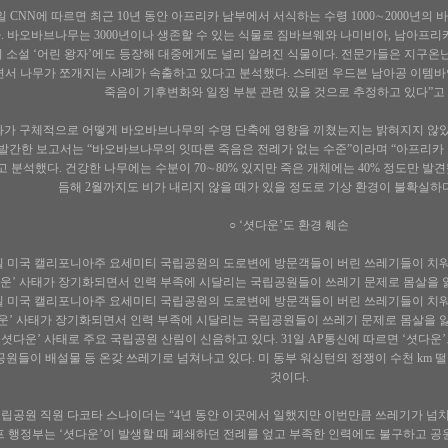
1일 CNN에 따르면 최근 10년 동안 아프리카 남부에서 서식하는 수령 1000∼2000년의
. 바오바브나무는 3000년이나 생존할 수 있는 식물로 짐바브웨와 나미비아, 남아프리
 소설 ‘어린 왕자’에도 등장해 대중에게도 널리 알려진 식물이다. 전문가들은 지구온
서 나무가 쪼개지는 사례가 속출하고 있다고 분석했다. 스테펀 우드본 남아공 이템
죽음이 기후변화와 일정 부분 관련 있을 것으로 추정하고 있다”고 
가 구체적으로 어떻게 바오바브나무의 수명 단축에 영향을 끼쳤는지는 밝혀지지 않았다.
 발간한 보고서는 “바오바브나무의 잇따른 죽음은 전례가 없는 수준”이라며 “아프리카
 분석했다. 건강한 나무에는 수분이 70∼80% 있지만 죽은 개체에는 40% 정도만 발
듬해 2월까지도 비가 내리지 않을 때가 있을 정도로 기상 환경이 불확실하
○ ‘셧다운’도 환경 훼손
31일 미국 캘리포니아주 요세미티 국립공원의 도로변에 방문객들이 버린 쓰레기들이 치워
다운’ 사태가 장기화되면서 인력 부족에 시달리는 국립공원들이 쓰레기 문제로 몸살을 앓
31일 미국 캘리포니아주 요세미티 국립공원의 도로변에 방문객들이 버린 쓰레기들이 치워
다운’ 사태가 장기화되면서 인력 부족에 시달리는 국립공원들이 쓰레기 문제로 몸살을 
‘셧다운’ 사태로 주요 국립공원 산림이 신음하고 있다. 31일 AP통신에 따르면 ‘셧다
공원들이 배설물 등 온갖 쓰레기로 넘쳐나고 있다. 미 동부 워싱턴의 정쟁이 수천 km
것이다.
립공원 직원 다코타 스나이더는 “4년 동안 이곳에서 일했지만 이번만큼 쓰레기가 넘치
 행정부는 ‘셧다운’이 발생할 때 폐쇄하던 전례를 엎고 부족한 인력에도 불구하고 공