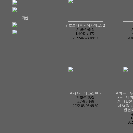
# 포도나무 + 이사야5:1-2
흰빛/한홍철
h:1062
v:172
2022-02-24 09:37
200
# 사자 + 에스겔19:5
# 여우 + 
흰빛/한홍철
가서 저 
h:976
v:166
과 내일은
2022-08-03 09:39
며 병을 
완전
h
202