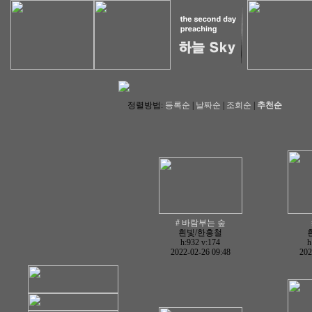
정렬방법:
등록순
|
날짜순
|
조회순
|
추천순
# 바람부는 숲
흰빛/한홍철
h:932
v:174
h
2022-02-26 09:48
202