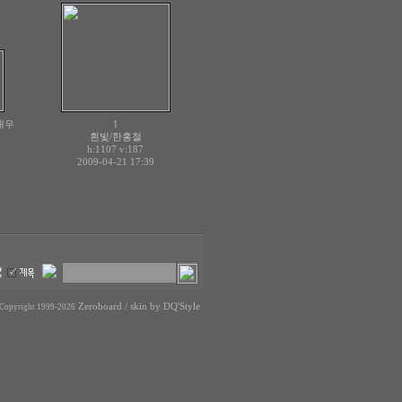
새우
1
흰빛/한홍철
h:1107
v:187
2009-04-21 17:39
Zeroboard
/ skin by
DQ'Style
Copyright 1999-2026