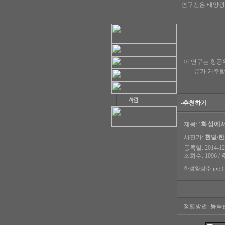
연구진은 태양광은
이 연구는 항공우
류가 거주할
-추천하기
'화성에서
제목:
사진가:
흰빛/
등록일: 2014-12-
조회수: 1096 / 
화성양상추.jpg (1
정렬방법:
등록