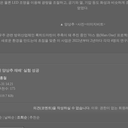
 물론 LED 조명을 이용해 광량을 조절하고, 공기와 열, 기압 등도 화성과 비슷하게
얻었다.
▲ 양상추 <사진=이미지비트>
주 관련 방위산업체인 록히드마틴이 주축이 돼 추진 중인 '마스 원(Mars One)' 프로젝
 새로운 환경을 만드는데 초점을 맞춘 이 사업은 2022년부터 2년마다 각각 4명의 연
 양상추 재배' 실험 성공
한홍철
31 14:21
추천수: 175
19.7 KB)
의견(코멘트)을 작성하실 수 없습니다.
이유: 권한이 없는 회원
순
|
날짜순
|
조회순
|
추천순