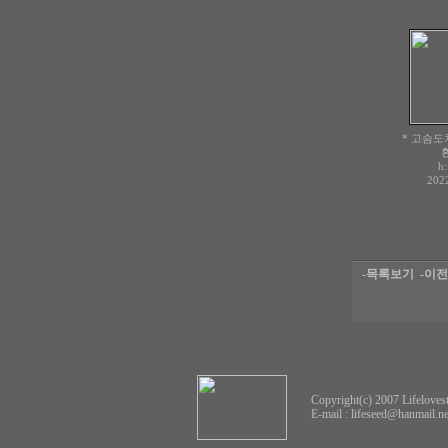
* 고슴도치
h
2022
-목록보기
-이
Copyright(c) 2007 Lifelovest
E-mail :
lifeseed@hanmail.ne