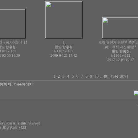
 + 이사야34:8-15
1
포항 해안가 뒤덮은 죽은 
흰빛/한홍철
흰빛/한홍철
떼…혹시 지진 때문?
:1101
v:187
h:1102
v:197
흰빛/한홍철
-03-30 18:39
2009-04-21 17:42
h:1104
v:212
2017-12-09 19:27
1
2
3
4
5
6
7
8
9
10
..
49
[다음 10개]
전페이지
-다음페이지
ory.com All rights reserved
t
010-9639-7423