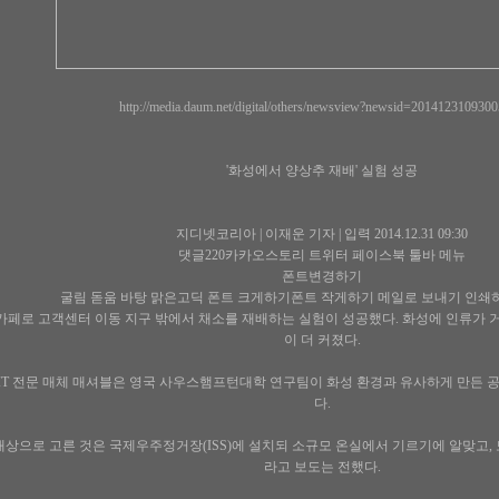
http://media.daum.net/digital/others/newsview?newsid=201412310930
'화성에서 양상추 재배' 실험 성공
지디넷코리아 | 이재운 기자 | 입력 2014.12.31 09:30
댓글220카카오스토리 트위터 페이스북 툴바 메뉴
폰트변경하기
굴림 돋움 바탕 맑은고딕 폰트 크게하기폰트 작게하기 메일로 보내기 인
카페로 고객센터 이동 지구 밖에서 채소를 재배하는 실험이 성공했다. 화성에 인류가 거
이 더 커졌다.
) IT 전문 매체 매셔블은 영국 사우스햄프턴대학 연구팀이 화성 환경과 유사하게 만든
다.
대상으로 고른 것은 국제우주정거장(ISS)에 설치되 소규모 온실에서 기르기에 알맞고,
라고 보도는 전했다.