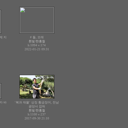
제 지
# 돌, 모래
흰빛/한홍철
h:1094
v:174
2022-01-21 09:31
카 바
‘복과 재물’ 상징 황금장어, 전남
광양서 잡혀
흰빛/한홍철
h:1100
v:237
2017-09-30 21:10