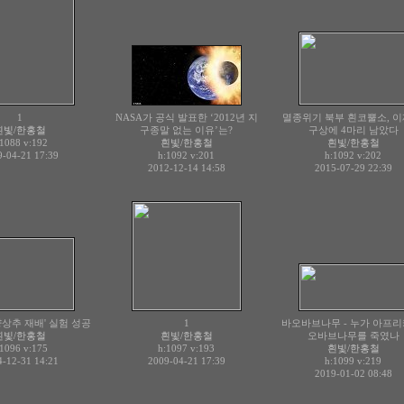
1
NASA가 공식 발표한 ‘2012년 지
멸종위기 북부 흰코뿔소, 이
흰빛/한홍철
구종말 없는 이유’는?
구상에 4마리 남았다
:1088
v:192
흰빛/한홍철
흰빛/한홍철
-04-21 17:39
h:1092
v:201
h:1092
v:202
2012-12-14 14:58
2015-07-29 22:39
양상추 재배' 실험 성공
1
바오바브나무 - 누가 아프리
흰빛/한홍철
흰빛/한홍철
오바브나무를 죽였나
:1096
v:175
h:1097
v:193
흰빛/한홍철
-12-31 14:21
2009-04-21 17:39
h:1099
v:219
2019-01-02 08:48