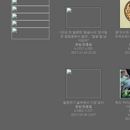
1만년 전 멸종한 '동굴사자' 영구동
콩 먹으면
토 얼음층에서 발견…"얼굴 털 남
외국산보다
아있어"
흰빛/한홍철
h:1557
v:293
h
2017-11-16 22:02
201
멸종위기 솔부엉이 가장 많아
독도 지키
흰빛/한홍철
가
h:1602
v:237
2017-10-20 13:07
h
201