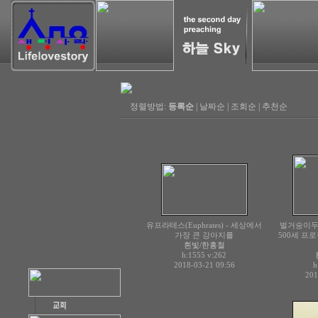
정렬방법:
등록순
|
날짜순
|
조회순
|
추천순
유프라테스(Euphrates) - 세상에서
벌거숭이두더
가장 큰 강아지를
500세 프
흰빛/한홍철
h:1555
v:262
2018-03-21 09:56
h
201