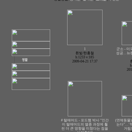
1
군소 - 미
흰빛/한홍철
성공…뉴런
h:1233
v:185
2009-04-21 17:37
h
201
# 털매머드 - 포드햄 박사 “인간
(연체동물
이 털매머드의 멸종 과정에 훨
는다”…‘
씬 더 큰 영향을 미쳤다는 점을
거림