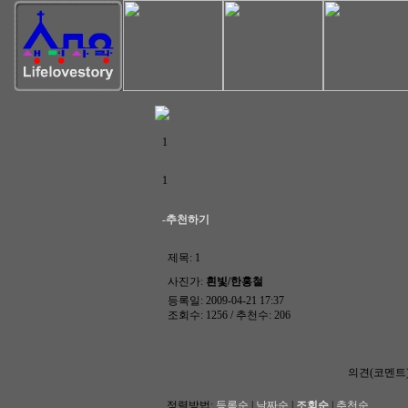
1
1
-추천하기
제목:
1
사진가:
흰빛/한홍철
등록일: 2009-04-21 17:37
조회수: 1256 / 추천수: 206
의견(코멘트
정렬방법:
등록순
|
날짜순
|
조회순
|
추천순