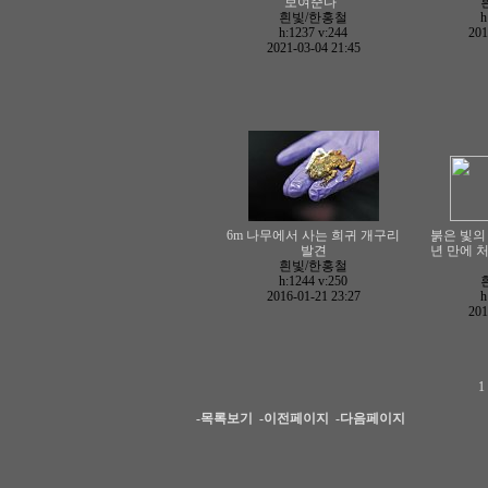
보여준다”
흰빛/한홍철
h
h:1237
v:244
201
2021-03-04 21:45
6m 나무에서 사는 희귀 개구리
붉은 빛의 
발견
년 만에 
흰빛/한홍철
h:1244
v:250
2016-01-21 23:27
h
201
-목록보기
-이전페이지
-다음페이지