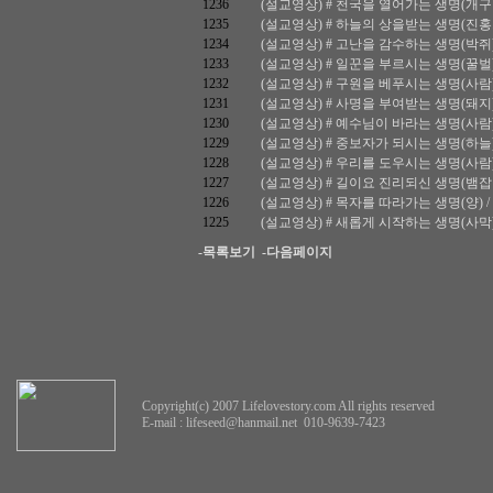
1236
(설교영상) # 천국을 열어가는 생명(개구리) / 
1235
(설교영상) # 하늘의 상을받는 생명(진홍가슴새)
1234
(설교영상) # 고난을 감수하는 생명(박쥐) / 
1233
(설교영상) # 일꾼을 부르시는 생명(꿀벌) / 마
1232
(설교영상) # 구원을 베푸시는 생명(사람) / 마
1231
(설교영상) # 사명을 부여받는 생명(돼지) / 
1230
(설교영상) # 예수님이 바라는 생명(사람) / 
1229
(설교영상) # 중보자가 되시는 생명(하늘) / 
1228
(설교영상) # 우리를 도우시는 생명(사람) / 
1227
(설교영상) # 길이요 진리되신 생명(뱀잡이수리
1226
(설교영상) # 목자를 따라가는 생명(양) / 요한
1225
(설교영상) # 새롭게 시작하는 생명(사막) / 
-목록보기
-다음페이지
Copyright(c) 2007 Lifelovestory.com All rights reserved
E-mail :
lifeseed@hanmail.net
010-9639-7423