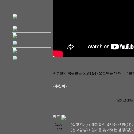
# 부활의 복을받는 생명(꽃) / 요한복음20:19-31 / 한홍철
-추천하기
의견(코멘트
번호
1238
(설교영상) # 해와같이 빛나는 생명(해) / 마태
1237
(설교영상) # 열매를 많이맺는 생명(땅) / 마태